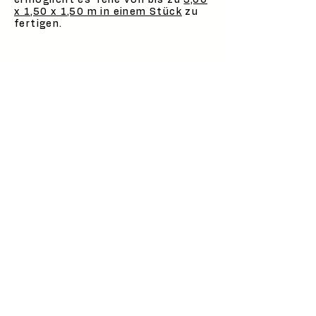
ermöglicht es Teile von bis zu
3,00
x 1,50 x 1,50 m in einem Stück
zu
fertigen.
Kontakt
Wir freuen uns auf sie
+49 711 342 07 916
projekte@primax3d.de
Stuttgart l Turbinenstraße 7
Köln
l Wilhelm-Ruppert-Straße 38
Hamburg l Lademannbogen 21-23