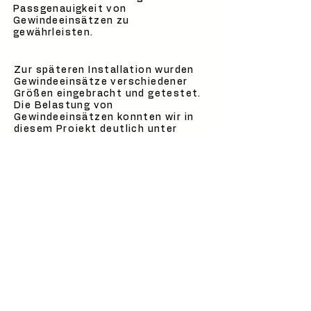
Passgenauigkeit von
Gewindeeinsätzen zu
gewährleisten.
Zur späteren Installation wurden
Gewindeeinsätze verschiedener
Größen eingebracht und getestet.
Die Belastung von
Gewindeeinsätzen konnten wir in
diesem
Projekt
deutlich unter
Beweis stellen.
Kontakt
Wir freuen uns auf sie
+49 711 342 07 916
projekte@primax3d.de
Stuttgart l Turbinenstraße 7