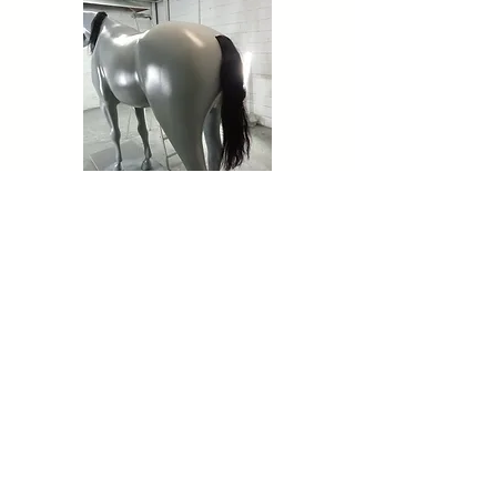
Kontakt
Wir freuen uns auf sie
+49 711 342 07 916
projekte@primax3d.de
Stuttgart l Turbinenstraße 7
Köln
l Wilhelm-Ruppert-Straße 38
Hamburg l Lademannbogen 21-23