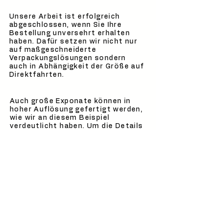
Unsere Arbeit ist erfolgreich
abgeschlossen, wenn Sie Ihre
Bestellung unversehrt erhalten
haben. Dafür setzen wir nicht nur
auf maßgeschneiderte
Verpackungslösungen sondern
auch in Abhängigkeit der Größe auf
Direktfahrten.
Auch große Exponate können in
hoher Auflösung gefertigt werden,
wie wir an diesem Beispiel
verdeutlicht haben. Um die Details
im vorgegebenen Zeitplan zu
fertigen wurde die Figur in
mehreren Segmenten produziert.
Kontakt
Wir freuen uns auf sie