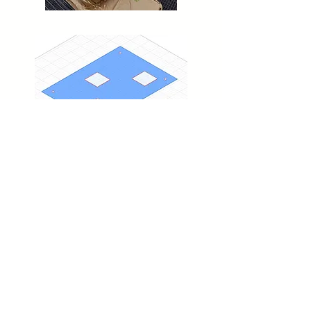
Kontakt
Wir freuen uns auf sie
+49 711 342 07 916
projekte@primax3d.de
Stuttgart l Turbinenstraße 7
Köln
l Wilhelm-Ruppert-Straße 38
Hamburg l Lademannbogen 21-23