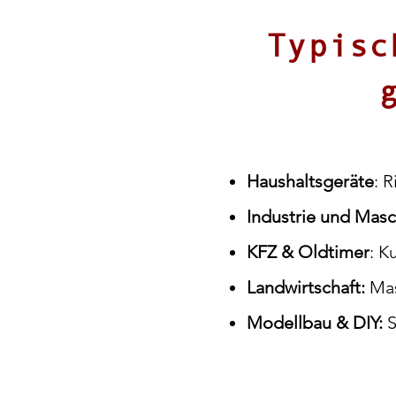
Typisc
Haushaltsgeräte
: 
Industrie und Mas
KFZ & Oldtimer
: K
Landwirtschaft:
Mas
Modellbau & DIY:
S