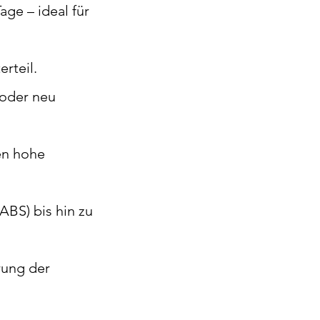
ge – ideal für
rteil.
 oder neu
en hohe
ABS) bis hin zu
rung der