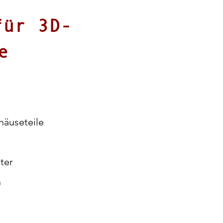
für 3D-
e
häuseteile
ter
n