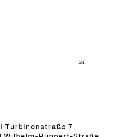
1/1
 l Turbinenstraße 7
Wilhelm-Ruppert-Straße