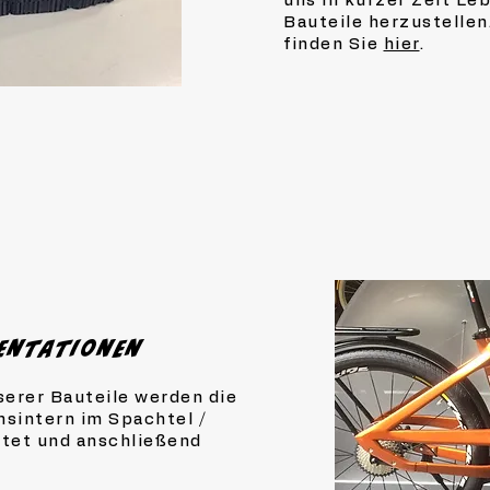
uns in kurzer Zeit L
Bauteile herzustellen
finden Sie
hier
.
t
sentationen
erer Bauteile werden die
sintern im Spachtel /
itet und anschließend